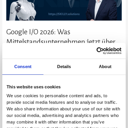
KI
wissen
müssen
Google I/O 2026: Was
Mittelstandsunternehmen jetzt über
KI wissen müssen
SKILLY
Consent
Details
About
Google I/O 2026 Ein Kollege aus unserem Netzwerk, Christian Spanik,
hat uns diese Woche auf die Google I/O 2026 aufmerksam gemacht.
Michael hat sich die komplette Keynote angesehen – knapp zwei
This website uses cookies
Stunden. Und er sagt ehrlich: Es gibt wenige Tech-Events die einen so
We use cookies to personalise content and ads, to
nachdenklich zurücklassen. Nicht wegen der Technologie an sich.
provide social media features and to analyse our traffic.
Sondern wegen der Konsequenzen […]
We also share information about your use of our site with
our social media, advertising and analytics partners who
Weiterlesen »
may combine it with other information that you’ve