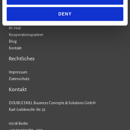
Stufe 2: KI-Neugierig
Stufe 3: KI-Starter
DENY
Stufe 4: KI-Anwender
Stufe 5: KI-Champion
AI-Hub
Kooperationspartner
Blog
Kontakt
Rechtliches
Impressum
Datenschutz
Kontakt
DOUBLE SKILL Business Concepts & Solutions GmbH
Karl-Liebknecht-Str. 32
10178 Berlin