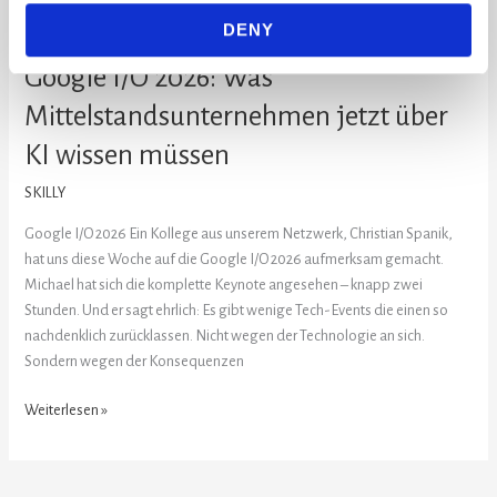
müssen
DENY
Google I/O 2026: Was
Mittelstandsunternehmen jetzt über
KI wissen müssen
SKILLY
Google I/O 2026 Ein Kollege aus unserem Netzwerk, Christian Spanik,
hat uns diese Woche auf die Google I/O 2026 aufmerksam gemacht.
Michael hat sich die komplette Keynote angesehen – knapp zwei
Stunden. Und er sagt ehrlich: Es gibt wenige Tech-Events die einen so
nachdenklich zurücklassen. Nicht wegen der Technologie an sich.
Sondern wegen der Konsequenzen
Weiterlesen »