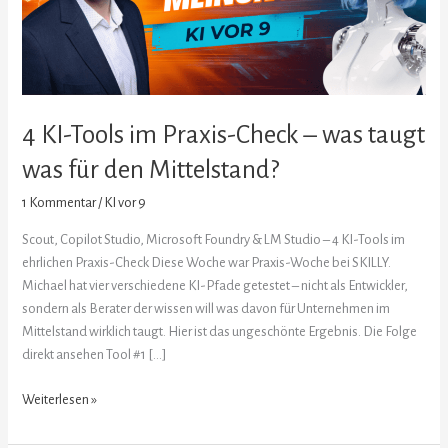
–
was
taugt
was
für
4 KI-Tools im Praxis-Check – was taugt
den
Mittelstand?
was für den Mittelstand?
1 Kommentar
/
KI vor 9
Scout, Copilot Studio, Microsoft Foundry & LM Studio – 4 KI-Tools im
ehrlichen Praxis-Check Diese Woche war Praxis-Woche bei SKILLY.
Michael hat vier verschiedene KI-Pfade getestet – nicht als Entwickler,
sondern als Berater der wissen will was davon für Unternehmen im
Mittelstand wirklich taugt. Hier ist das ungeschönte Ergebnis. Die Folge
direkt ansehen Tool #1 […]
Weiterlesen »