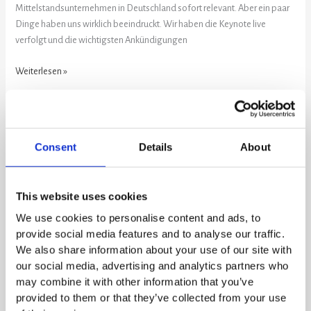
Mittelstandsunternehmen in Deutschland sofort relevant. Aber ein paar
Dinge haben uns wirklich beeindruckt. Wir haben die Keynote live
verfolgt und die wichtigsten Ankündigungen
Weiterlesen »
3
Fehler
Consent
Details
About
die
jede
Copilot-
This website uses cookies
Einführung
We use cookies to personalise content and ads, to
scheitern
provide social media features and to analyse our traffic.
lassen
We also share information about your use of our site with
our social media, advertising and analytics partners who
may combine it with other information that you’ve
provided to them or that they’ve collected from your use
3 Fehler die jede Copilot-Einführung