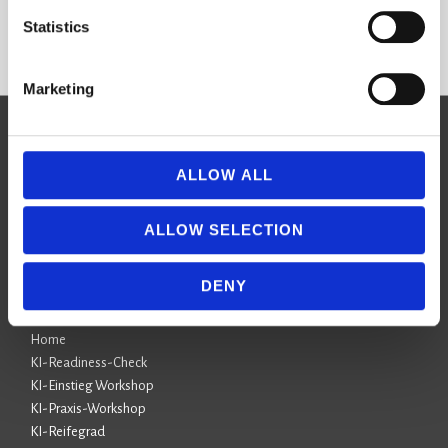
Statistics
Marketing
SKILLY.solutions
ALLOW ALL
Herzlich Willkommen
ALLOW SELECTION
DENY
SKILLY
Home
KI-Readiness-Check
KI-Einstieg Workshop
KI-Praxis-Workshop
KI-Reifegrad