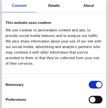
Consent
Details
About
This website uses cookies
We use cookies to personalise content and ads, to
provide social media features and to analyse our traffic.
Human in the Loop – KI-Realitäten
We also share information about your use of our site with
our social media, advertising and analytics partners who
von der TRANSFORM 2026
may combine it with other information that you’ve
provided to them or that they’ve collected from your use
Podcast
,
SKILLY
of their services.
Zwei Tage, hunderte Gespräche, ein Wort, das immer
wiederkam: „Human in the Loop.“ Wir waren auf der Bitkom
TRANSFORM 2026 dabei – nicht nur als Zuhörer, sondern mittendrin: mit
Consent
dem Podcast-Studio im Bus, live auf dem Messegelände. Und was wir
Necessary
Selection
dort gehört und erlebt haben, hat uns bestätigt, was wir bei SKILLY
täglich erleben: KI verändert […]
Preferences
Weiterlesen »