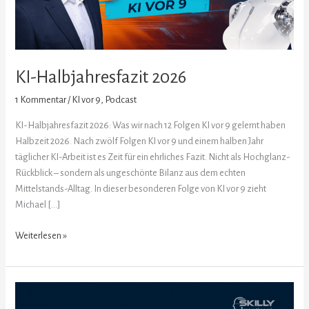
KI-Halbjahresfazit 2026
1 Kommentar
/
KI vor 9
,
Podcast
KI-Halbjahresfazit 2026: Was wir nach 12 Folgen KI vor 9 gelernt haben
Halbzeit 2026. Nach zwölf Folgen KI vor 9 und einem halben Jahr
täglicher KI-Arbeit ist es Zeit für ein ehrliches Fazit. Nicht als Hochglanz-
Rückblick – sondern als ungeschönte Bilanz aus dem echten
Mittelstands-Alltag. In dieser besonderen Folge von KI vor 9 zieht
Michael […]
Weiterlesen »
KI-
Angst