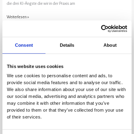
die drei KI-Ängste die wir in der Praxis am
Weiterlesen »
Human
Consent
Details
About
in
the
Loop
This website uses cookies
–
KI-
We use cookies to personalise content and ads, to
Realitäten
provide social media features and to analyse our traffic.
von
We also share information about your use of our site with
der
our social media, advertising and analytics partners who
TRANSFORM
may combine it with other information that you’ve
2026
provided to them or that they’ve collected from your use
of their services.