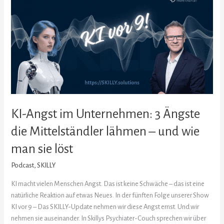
im
Unternehmen:
3
Ängste
die
Mittelständler
lähmen
–
und
KI-Angst im Unternehmen: 3 Ängste
wie
man
die Mittelständler lähmen – und wie
sie
man sie löst
löst
Podcast
,
SKILLY
KI macht vielen Menschen Angst. Das ist keine Schwäche – das ist eine
natürliche Reaktion auf etwas Neues. In der fünften Folge unserer Show
KI vor 9 – Das SKILLY-Update nehmen wir diese Angst ernst. Und wir
nehmen sie auseinander. In Skillys Psychiater-Couch sprechen wir über