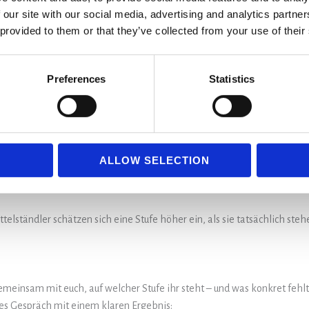
 our site with our social media, advertising and analytics partn
 provided to them or that they’ve collected from your use of their
terne KI-Champions, kontinuierliche Weiterentwicklung und eine klare G
Preferences
Statistics
te Schritt. Denn je nachdem, auf welcher Stufe ihr gerade seid, braucht 
e klare KI-Strategie – bevor ihr in Tools investiert.
ALLOW SELECTION
lt oft die Systematik bei Datenhaltung, Compliance oder Adoption.
ng und darum, den Wettbewerbsvorsprung zu halten.
ttelständler schätzen sich eine Stufe höher ein, als sie tatsächlich ste
emeinsam mit euch, auf welcher Stufe ihr steht – und was konkret fehlt
tes Gespräch mit einem klaren Ergebnis: