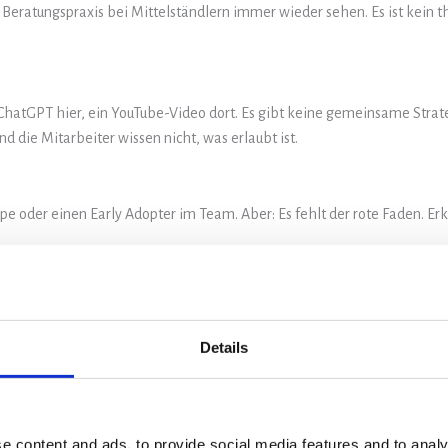
r Beratungspraxis bei Mittelständlern immer wieder sehen. Es ist kein 
 – ChatGPT hier, ein YouTube-Video dort. Es gibt keine gemeinsame Str
d die Mitarbeiter wissen nicht, was erlaubt ist.
ppe oder einen Early Adopter im Team. Aber: Es fehlt der rote Faden. Er
rt und führt KI strukturiert ein – mit klaren Verantwortlichkeiten, e
Details
rbeiter nutzen Tools produktiv im Alltag, Wissen wird intern geteilt, A
e content and ads, to provide social media features and to analy