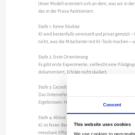
Unser Modell orientiert sich an dem, was wir in de
das in der Praxis funktioniert.
Stufe 1: Keine Struktur
KI wird bestenfalls vereinzelt und privat genutzt
nicht, was die Mitarbeiter mit KI-Tools machen – un
Stufe 2: Erste Orientierung
Es gibt erste Experimente, vielleicht eine Pilotgru
dokumentiert, Erfolge nicht skaliert.
Stufe 3: Gezielte Einführung
Das Unternehmen hat konkrete Use Cases identifizie
Ergebnissen. Hier beginnt der eigentliche Nutzen.
Consent
Stufe 4: Aktive Nutzung
This website uses cookies
KI ist fester Bestandteil der Arbeitsprozesse. Mita
messbare Effizienzgewinne.
We use cookies to personalis