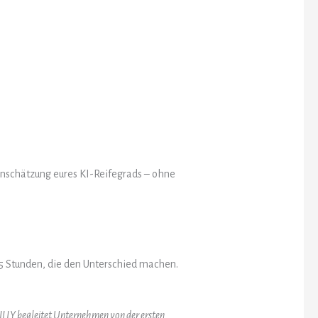
Einschätzung eures KI-Reifegrads – ohne
5 Stunden, die den Unterschied machen.
SKILLY begleitet Unternehmen von der ersten