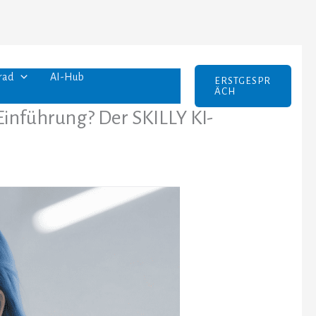
rad
AI-Hub
ERSTGESPR
ÄCH
Einführung? Der SKILLY KI-