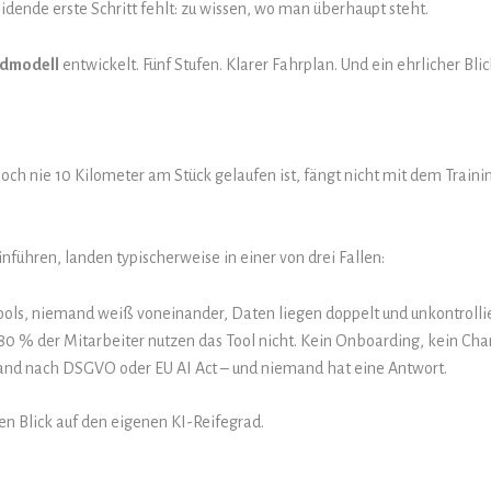
eidende erste Schritt fehlt: zu wissen, wo man überhaupt steht.
admodell
entwickelt. Fünf Stufen. Klarer Fahrplan. Und ein ehrlicher Bli
 noch nie 10 Kilometer am Stück gelaufen ist, fängt nicht mit dem Trainin
ühren, landen typischerweise in einer von drei Fallen:
ools, niemand weiß voneinander, Daten liegen doppelt und unkontrollie
 80 % der Mitarbeiter nutzen das Tool nicht. Kein Onboarding, kein C
nd nach DSGVO oder EU AI Act – und niemand hat eine Antwort.
ten Blick auf den eigenen KI-Reifegrad.