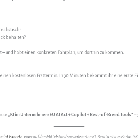
ealistisch?
ick behalten?
eht – und habt einen konkreten Fahrplan, um dorthin zu kommen.
ht einen kostenlosen Ersttermin. In 30 Minuten bekommt ihr eine erste 
hop:
„KI im Unternehmen: EU AI Act + Copilot + Best-of-Breed Tools“
– 
pilot Experte
, einer auf den Mittelstand spezialisierten KI-Beratung aus Berlin. 