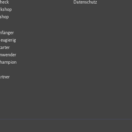
Check
Datenschutz
rkshop
kshop
Anfänger
Neugierig
tarter
-Anwender
-Champion
rtner