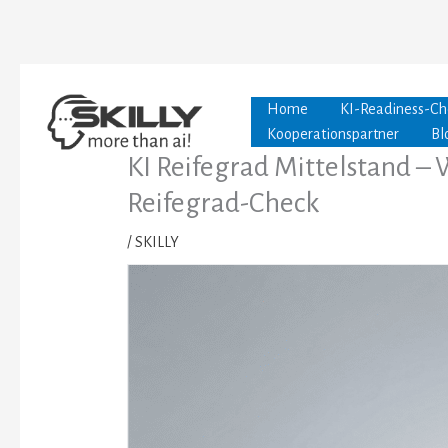
Zum
Inhalt
springen
Home
KI-Readiness-Ch
Kooperationspartner
Bl
KI Reifegrad Mittelstand –
Reifegrad-Check
/
SKILLY