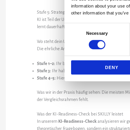
information about your use of
Stufe 5: Strategische KI-Kompetenz
other information that you’ve
KI ist Teil der Unternehmensstrategie. Es gibt in
Consent
lernt dauerhaft mit ihr.
Necessary
Selection
Wo steht dein Unternehmen?
Die ehrliche Antwort darauf ist der wertvollste ers
Stufe 1–2:
Ihr braucht zunächst Orientierung und ein
DENY
Stufe 3:
Ihr habt den richtigen Ansatz, aber es feh
Stufe 4–5:
Hier geht es um Optimierung, Skalieru
Was wir in der Praxis häufig sehen: Die meisten Mi
der Vergleichsrahmen fehlt.
Was der KI-Readiness-Check bei SKILLY leistet
In unserem
KI-Readiness-Check
analysieren wir g
theoretischer Fragebogen, sondern ein strukturier