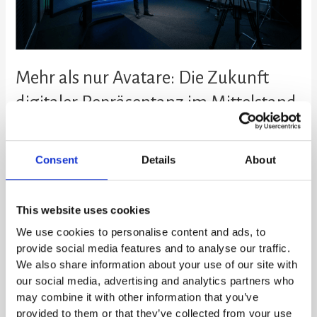
Repräsentanz
im
Mittelstand
Mehr als nur Avatare: Die Zukunft
digitaler Repräsentanz im Mittelstand
SKILLY
Veröffentlichungsdatum: 21. Februar 2026 | Lesezeit: 7 Minuten |
Consent
Details
About
Zielgruppe: Geschäftsführer, Marketing- und Kommunikationsleiter im
Mittelstand Künstliche Intelligenz ist längst keine Zukunftsmusik mehr.
Sie verändert bereits heute die Art und Weise, wie wir kommunizieren,
This website uses cookies
arbeiten und uns als Unternehmen präsentieren. Eine der spannendsten
We use cookies to personalise content and ads, to
Entwicklungen sind KI-generierte Avatare – digitale Zwillinge von echten
provide social media features and to analyse our traffic.
Menschen, die in […]
We also share information about your use of our site with
our social media, advertising and analytics partners who
Weiterlesen »
may combine it with other information that you’ve
provided to them or that they’ve collected from your use