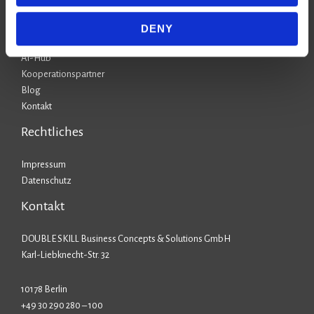
Stufe 3: KI-Starter
Stufe 4: KI-Anwender
DENY
Stufe 5: KI-Champion
AI-Hub
Kooperationspartner
Blog
Kontakt
Rechtliches
Impressum
Datenschutz
Kontakt
DOUBLE SKILL Business Concepts & Solutions GmbH
Karl-Liebknecht-Str. 32
10178 Berlin
+49 30 290 280 – 100