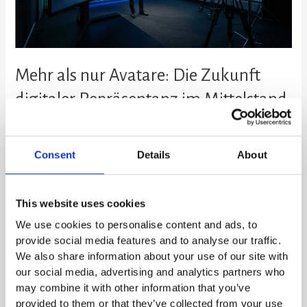
Repräsentanz
im
Mittelstand
Mehr als nur Avatare: Die Zukunft
digitaler Repräsentanz im Mittelstand
SKILLY
Veröffentlichungsdatum: 21. Februar 2026 | Lesezeit: 7 Minuten |
Consent
Details
About
Zielgruppe: Geschäftsführer, Marketing- und Kommunikationsleiter im
Mittelstand Künstliche Intelligenz ist längst keine Zukunftsmusik mehr.
Sie verändert bereits heute die Art und Weise, wie wir kommunizieren,
This website uses cookies
arbeiten und uns als Unternehmen präsentieren. Eine der spannendsten
We use cookies to personalise content and ads, to
Entwicklungen sind KI-generierte Avatare – digitale Zwillinge von echten
provide social media features and to analyse our traffic.
Menschen, die in […]
We also share information about your use of our site with
our social media, advertising and analytics partners who
Weiterlesen »
may combine it with other information that you’ve
provided to them or that they’ve collected from your use