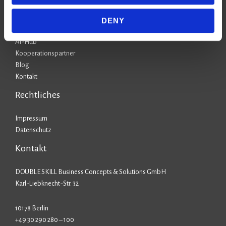
Stufe 3: KI-Starter
Stufe 4: KI-Anwender
DENY
Stufe 5: KI-Champion
AI-Hub
Kooperationspartner
Blog
Kontakt
Rechtliches
Impressum
Datenschutz
Kontakt
DOUBLE SKILL Business Concepts & Solutions GmbH
Karl-Liebknecht-Str. 32
10178 Berlin
+49 30 290 280 – 100