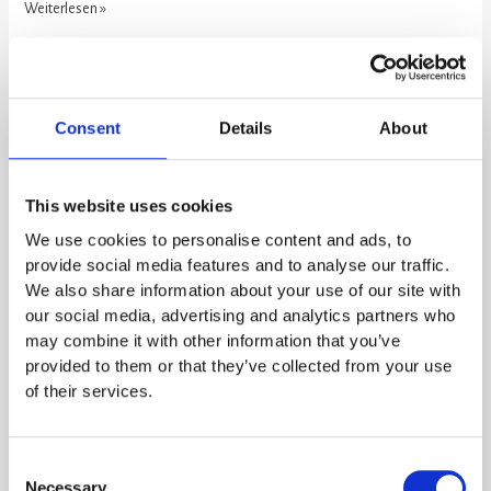
Weiterlesen »
Mehr
als
Consent
Details
About
nur
Avatare:
Die
This website uses cookies
Zukunft
We use cookies to personalise content and ads, to
digitaler
provide social media features and to analyse our traffic.
Repräsentanz
We also share information about your use of our site with
im
our social media, advertising and analytics partners who
Mittelstand
may combine it with other information that you’ve
provided to them or that they’ve collected from your use
Mehr als nur Avatare: Die Zukunft
of their services.
digitaler Repräsentanz im Mittelstand
SKILLY
Consent
Necessary
Veröffentlichungsdatum: 21. Februar 2026 | Lesezeit: 7 Minuten |