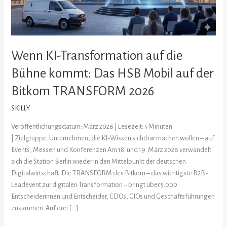
Das
HSB
Mobil
auf
Wenn KI-Transformation auf die
der
Bitkom
Bühne kommt: Das HSB Mobil auf der
TRANSFORM
Bitkom TRANSFORM 2026
2026
SKILLY
Veröffentlichungsdatum: März 2026 | Lesezeit: 5 Minuten
| Zielgruppe: Unternehmen, die KI-Wissen sichtbar machen wollen – auf
Events, Messen und Konferenzen Am 18. und 19. März 2026 verwandelt
sich die Station Berlin wieder in den Mittelpunkt der deutschen
Digitalwirtschaft. Die TRANSFORM des Bitkom – das wichtigste B2B-
Leadevent zur digitalen Transformation – bringt über 5.000
Entscheiderinnen und Entscheider, CDOs, CIOs und Geschäftsführungen
zusammen. Auf drei […]