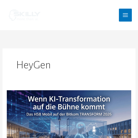
Zum
Inhalt
springen
HeyGen
Wenn
KI-
Transformation
auf
die
Bühne
kommt: