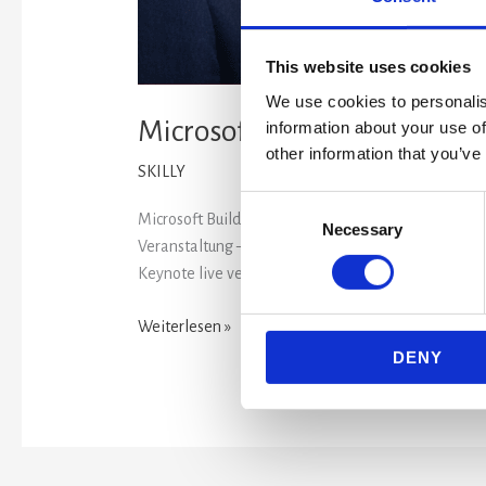
This website uses cookies
We use cookies to personalis
Microsoft Build 2026: Die 5
information about your use of
other information that you’ve
SKILLY
Consent
Microsoft Build 2026: Die 5 Highlights die für den 
Necessary
Selection
Veranstaltung – nicht alles davon ist für Mittelst
Keynote live verfolgt und die wichtigsten Ankündi
Weiterlesen »
DENY