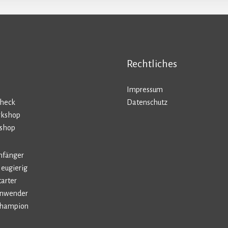
Rechtliches
Impressum
Check
Datenschutz
rkshop
kshop
Anfänger
Neugierig
tarter
-Anwender
-Champion