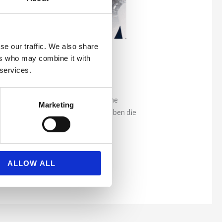
se our traffic. We also share
ers who may combine it with
 services.
n Francisco statt. Eine sehr technische
Marketing
ben uns wirklich beeindruckt. Wir haben die
ALLOW ALL