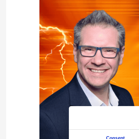
2026:
Die
5
Highlights
für
den
Mittelstand
Consent