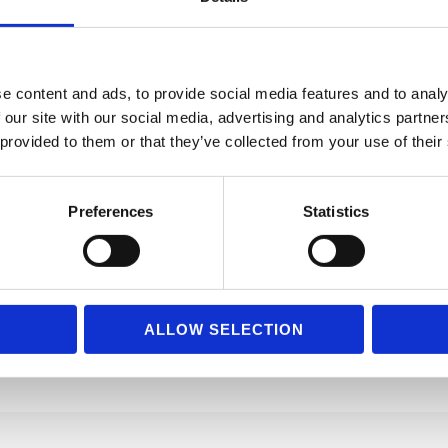
e content and ads, to provide social media features and to analy
 Highlights für den Mittelstand
 our site with our social media, advertising and analytics partn
 provided to them or that they’ve collected from your use of their
Mittelstand wirklich zählen Microsoft Build 2026 fand diese Woche in Sa
Preferences
Statistics
andsunternehmen in Deutschland sofort relevant. Aber ein paar Dinge ha
gungen […]
ALLOW SELECTION