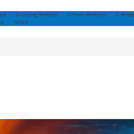
eck
KI-Einstieg Workshop
KI-Praxis-Workshop
KI-Reifeg
og
Kontakt