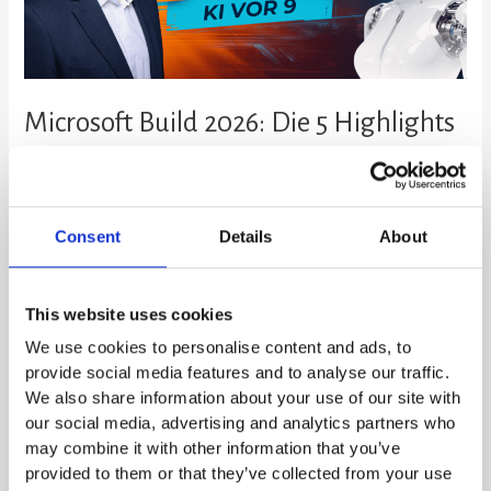
den
Mittelstand
Microsoft Build 2026: Die 5 Highlights
für den Mittelstand
SKILLY
Consent
Details
About
Microsoft Build 2026: Die 5 Highlights die für den Mittelstand wirklich
zählen Microsoft Build 2026 fand diese Woche in San Francisco statt.
Eine sehr technische Veranstaltung – nicht alles davon ist für
Mittelstandsunternehmen in Deutschland sofort relevant. Aber ein paar
This website uses cookies
Dinge haben uns wirklich beeindruckt. Wir haben die Keynote live
We use cookies to personalise content and ads, to
verfolgt und die wichtigsten Ankündigungen […]
provide social media features and to analyse our traffic.
We also share information about your use of our site with
Weiterlesen »
our social media, advertising and analytics partners who
may combine it with other information that you’ve
provided to them or that they’ve collected from your use