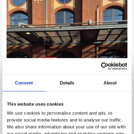
Loop
–
KI-
Realitäten
von
der
TRANSFORM
2026
Consent
Details
About
This website uses cookies
We use cookies to personalise content and ads, to
provide social media features and to analyse our traffic.
We also share information about your use of our site with
our social media, advertising and analytics partners who