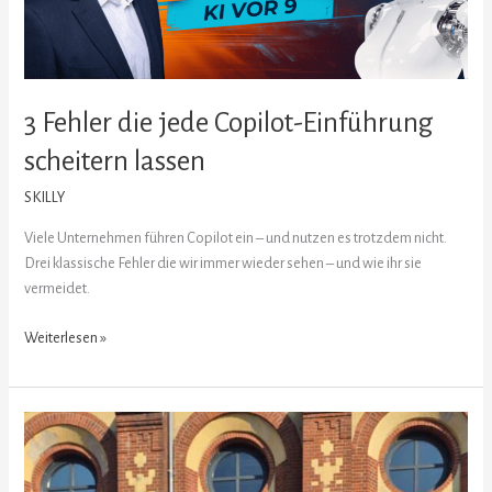
lassen
3 Fehler die jede Copilot-Einführung
scheitern lassen
SKILLY
Viele Unternehmen führen Copilot ein – und nutzen es trotzdem nicht.
Drei klassische Fehler die wir immer wieder sehen – und wie ihr sie
vermeidet.
Weiterlesen »
Human
in
the