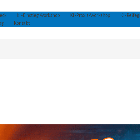
eck
KI-Einstieg Workshop
KI-Praxis-Workshop
KI-Reifeg
og
Kontakt