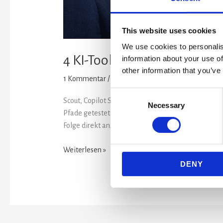
This website uses cookies
We use cookies to personalis
4 KI-Tools im Praxis-Check 
information about your use of
other information that you’ve
1 Kommentar
/
KI vor 9
Consent
Scout, Copilot Studio, Microsoft Foundry & LM Stu
Necessary
Selection
Pfade getestet – nicht als Entwickler, sondern als
Folge direkt ansehen Tool #1 […]
Weiterlesen »
DENY