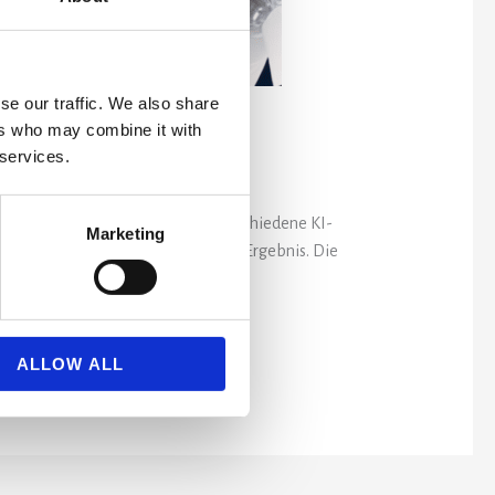
se our traffic. We also share
ers who may combine it with
 services.
e bei SKILLY. Michael hat vier verschiedene KI-
Marketing
ich taugt. Hier ist das ungeschönte Ergebnis. Die
ALLOW ALL