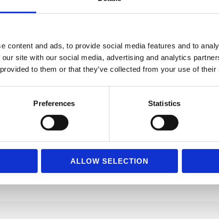
e content and ads, to provide social media features and to analy
– was taugt was für den Mittelstand?
 our site with our social media, advertising and analytics partn
 provided to them or that they’ve collected from your use of their
dio – 4 KI-Tools im ehrlichen Praxis-Check Diese Woche war Praxis-Woch
Preferences
Statistics
 Berater der wissen will was davon für Unternehmen im Mittelstand wirkl
ALLOW SELECTION