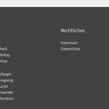
Rechtliches
Impressum
Check
Datenschutz
rkshop
kshop
Anfänger
Neugierig
tarter
-Anwender
-Champion