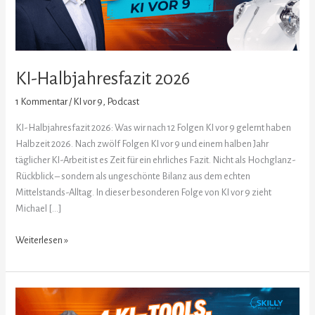
KI-Halbjahresfazit 2026
1 Kommentar
/
KI vor 9
,
Podcast
KI-Halbjahresfazit 2026: Was wir nach 12 Folgen KI vor 9 gelernt haben
Halbzeit 2026. Nach zwölf Folgen KI vor 9 und einem halben Jahr
täglicher KI-Arbeit ist es Zeit für ein ehrliches Fazit. Nicht als Hochglanz-
Rückblick – sondern als ungeschönte Bilanz aus dem echten
Mittelstands-Alltag. In dieser besonderen Folge von KI vor 9 zieht
Michael […]
Weiterlesen »
4
KI-