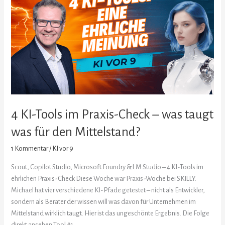
Tools
im
Praxis-
Check
–
was
taugt
was
für
4 KI-Tools im Praxis-Check – was taugt
den
Mittelstand?
was für den Mittelstand?
1 Kommentar
/
KI vor 9
Scout, Copilot Studio, Microsoft Foundry & LM Studio – 4 KI-Tools im
ehrlichen Praxis-Check Diese Woche war Praxis-Woche bei SKILLY.
Michael hat vier verschiedene KI-Pfade getestet – nicht als Entwickler,
sondern als Berater der wissen will was davon für Unternehmen im
Mittelstand wirklich taugt. Hier ist das ungeschönte Ergebnis. Die Folge
direkt ansehen Tool #1