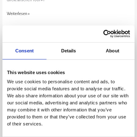
Weiterlesen »
Microsoft
Build
Consent
Details
About
2026:
Die
5
This website uses cookies
Highlights
für
We use cookies to personalise content and ads, to
den
provide social media features and to analyse our traffic.
Mittelstand
We also share information about your use of our site with
our social media, advertising and analytics partners who
may combine it with other information that you’ve
Microsoft Build 2026: Die 5 Highlights
provided to them or that they’ve collected from your use
of their services.
für den Mittelstand
SKILLY