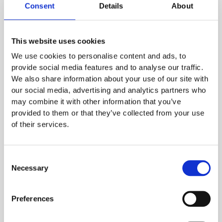
Consent
Details
About
This website uses cookies
We use cookies to personalise content and ads, to
provide social media features and to analyse our traffic.
Human in the Loop – KI-Realitäten
We also share information about your use of our site with
von der TRANSFORM 2026
our social media, advertising and analytics partners who
may combine it with other information that you’ve
Podcast
,
SKILLY
provided to them or that they’ve collected from your use
of their services.
Zwei Tage, hunderte Gespräche, ein Wort, das immer
wiederkam: „Human in the Loop.“ Wir waren auf der Bitkom
TRANSFORM 2026 dabei – nicht nur als Zuhörer, sondern mittendrin: mit
Consent
dem Podcast-Studio im Bus, live auf dem Messegelände. Und was wir
Necessary
Selection
dort gehört und erlebt haben, hat uns bestätigt, was wir bei SKILLY
täglich erleben: KI verändert […]
Preferences
Weiterlesen »