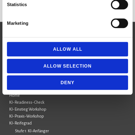
Statistics
Marketing
SKILLY.solutions
ALLOW ALL
Herzlich Willkommen
ALLOW SELECTION
SKILLY
DENY
Home
KI-Readiness-Check
KI-Einstieg Workshop
KI-Praxis-Workshop
KI-Reifegrad
Stufe 1: KI-Anfänger